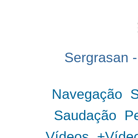
Sergrasan -
Navegação
S
Saudação
P
Vídeos
+Víd